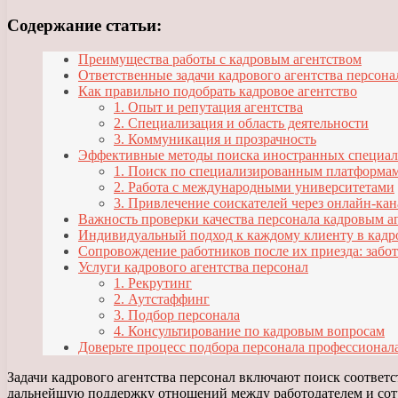
Содержание статьи:
Преимущества работы с кадровым агентством
Ответственные задачи кадрового агентства персона
Как правильно подобрать кадровое агентство
1. Опыт и репутация агентства
2. Специализация и область деятельности
3. Коммуникация и прозрачность
Эффективные методы поиска иностранных специал
1. Поиск по специализированным платформа
2. Работа с международными университетами
3. Привлечение соискателей через онлайн-ка
Важность проверки качества персонала кадровым а
Индивидуальный подход к каждому клиенту в кадр
Сопровождение работников после их приезда: забо
Услуги кадрового агентства персонал
1. Рекрутинг
2. Аутстаффинг
3. Подбор персонала
4. Консультирование по кадровым вопросам
Доверьте процесс подбора персонала профессиона
Задачи кадрового агентства персонал включают поиск соответ
дальнейшую поддержку отношений между работодателем и сотру