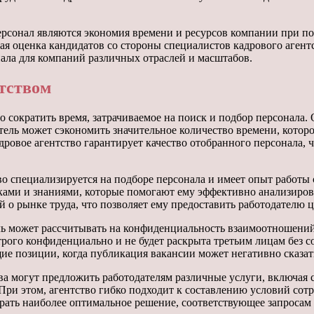
сонал являются экономия времени и ресурсов компании при под
ная оценка кандидатов со стороны специалистов кадрового аген
ала для компаний различных отраслей и масштабов.
тством
 сократить время, затрачиваемое на поиск и подбор персонала.
ель может сэкономить значительное количество времени, которо
адровое агентство гарантирует качество отобранного персонала,
о специализируется на подборе персонала и имеет опыт работы
ками и знаниями, которые помогают ему эффективно анализиров
 о рынке труда, что позволяет ему предоставить работодателю 
ь может рассчитывать на конфиденциальность взаимоотношений с
рого конфиденциально и не будет раскрыта третьим лицам без со
е позиции, когда публикация вакансии может негативно сказат
а могут предложить работодателям различные услуги, включая со
ри этом, агентство гибко подходит к составлению условий сот
брать наиболее оптимальное решение, соответствующее запросам