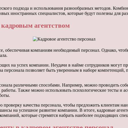
ческого подхода и использования разнообразных методов. Комби
ивых иностранных специалистов, которые будут полезны для ра
 кадровым агентством
е, обеспечивая компаниям необходимый персонал. Однако, чтоб
ала.
яющих на успех компании. Неудачи в найме сотрудников могут 
ства персонала позволяет быть уверенным в наборе компетенций
рсонала различными способами. Например, можно проводить собе
работы. Также можно использовать психологические тесты и ас
боты.
 проверку качества персонала, чтобы предложить клиентам наи
ансы на успешное развитие компании. В итоге, кадровые агентс
компаний, которые стремятся набрать наиболее подходящих спе
нту в кадровом агентстве персонал