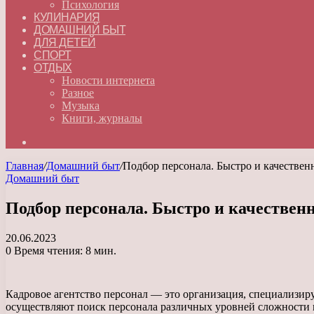
Психология
КУЛИНАРИЯ
ДОМАШНИЙ БЫТ
ДЛЯ ДЕТЕЙ
СПОРТ
ОТДЫХ
Новости интернета
Разное
Музыка
Книги, журналы
Искать
Главная
/
Домашний быт
/
Подбор персонала. Быстро и качествен
Домашний быт
Подбор персонала. Быстро и качествен
20.06.2023
0
Время чтения: 8 мин.
Кадровое агентство персонал — это организация, специализи
осуществляют поиск персонала различных уровней сложности и