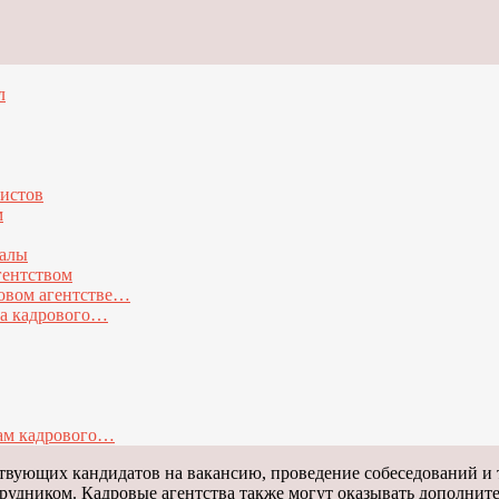
л
истов
м
налы
гентством
овом агентстве…
та кадрового…
лам кадрового…
ствующих кандидатов на вакансию, проведение собеседований и 
дником. Кадровые агентства также могут оказывать дополнител