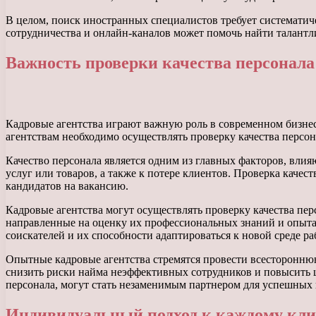
В целом, поиск иностранных специалистов требует системати
сотрудничества и онлайн-каналов может помочь найти талантл
Важность проверки качества персонала
Кадровые агентства играют важную роль в современном бизнес
агентствам необходимо осуществлять проверку качества персон
Качество персонала является одним из главных факторов, вли
услуг или товаров, а также к потере клиентов. Проверка каче
кандидатов на вакансию.
Кадровые агентства могут осуществлять проверку качества пе
направленные на оценку их профессиональных знаний и опыта 
соискателей и их способности адаптироваться к новой среде ра
Опытные кадровые агентства стремятся провести всестороннюю
снизить риски найма неэффективных сотрудников и повысить ш
персонала, могут стать незаменимым партнером для успешных 
Индивидуальный подход к каждому клие