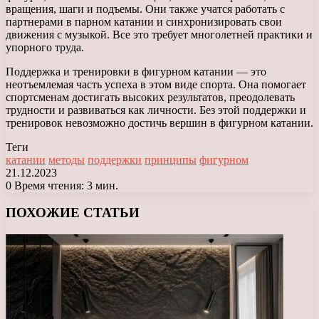
вращения, шаги и подъемы. Они также учатся работать с
партнерами в парном катании и синхронизировать свои
движения с музыкой. Все это требует многолетней практики и
упорного труда.
Поддержка и тренировки в фигурном катании — это
неотъемлемая часть успеха в этом виде спорта. Она помогает
спортсменам достигать высоких результатов, преодолевать
трудности и развиваться как личности. Без этой поддержки и
тренировок невозможно достичь вершин в фигурном катании.
Теги
катании
методы
поддержки
принципы
фигурном
21.12.2023
0
Время чтения: 3 мин.
Facebook
X
LinkedIn
Tumblr
Pinterest
Reddit
Вконтакте
Одноклассники
Messenger
Messenger
WhatsApp
Telegram
Viber
ПОХОЖИЕ СТАТЬИ