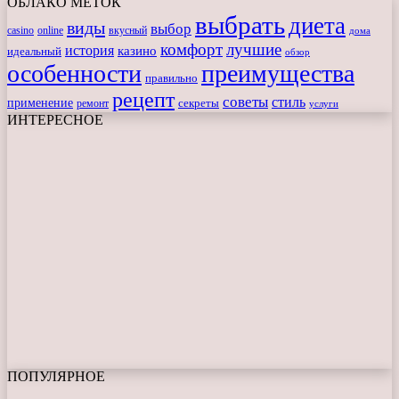
ОБЛАКО МЕТОК
выбрать
диета
виды
выбор
casino
online
вкусный
дома
комфорт
лучшие
история
казино
идеальный
обзор
особенности
преимущества
правильно
рецепт
советы
стиль
применение
ремонт
секреты
услуги
ИНТЕРЕСНОЕ
ПОПУЛЯРНОЕ