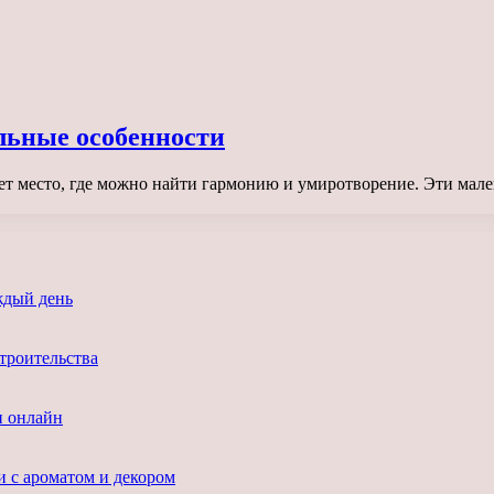
льные особенности
ет место, где можно найти гармонию и умиротворение. Эти мал
ждый день
троительства
и онлайн
и с ароматом и декором