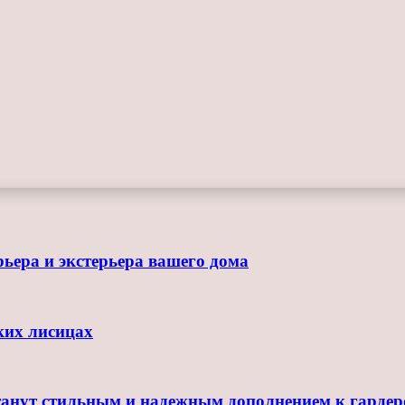
ьера и экстерьера вашего дома
ких лисицах
танут стильным и надежным дополнением к гардер