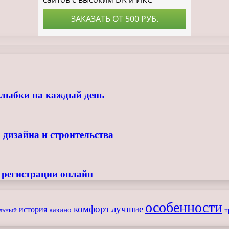
улыбки на каждый день
 дизайна и строительства
з регистрации онлайн
особенности
комфорт
лучшие
история
казино
льный
п