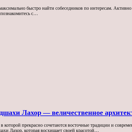
максимально быстро найти собеседников по интересам. Активно
и познакомитесь с…
шахи Лахор — величественное архитект
, в которой прекрасно сочетаются восточные традиции и соврем
шахи Лахор, которая восхищает своей красотой…