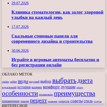
29.07.2026
Клиника стоматологии, как залог здоровой
улыбки на каждый день
17.07.2026
Скальные стеновые панели для
современного дизайна и строительства
30.06.2026
Играйте в игровые автоматы бесплатно и
без регистрации онлайн
ОБЛАКО МЕТОК
выбрать
диета
виды
выбор
casino
online
вкусный
комфорт
лучшие
история
казино
идеальный
обзор
особенности
преимущества
правильно
рецепт
советы
стиль
применение
ремонт
секреты
решение
услуги
ИНТЕРЕСНОЕ