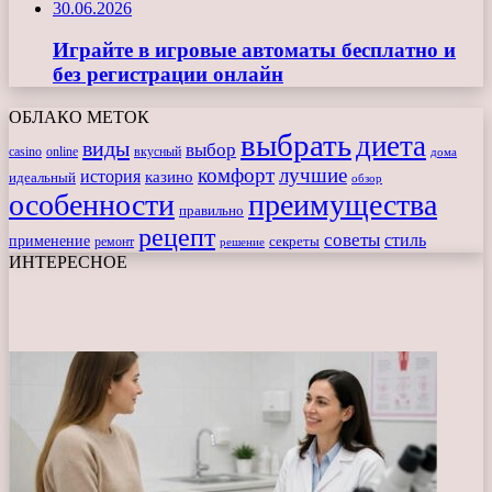
30.06.2026
Играйте в игровые автоматы бесплатно и
без регистрации онлайн
ОБЛАКО МЕТОК
выбрать
диета
виды
выбор
casino
online
вкусный
дома
комфорт
лучшие
история
казино
идеальный
обзор
особенности
преимущества
правильно
рецепт
советы
стиль
применение
ремонт
секреты
решение
ИНТЕРЕСНОЕ