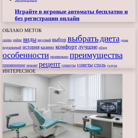
Играйте в игровые автоматы бесплатно и
без регистрации онлайн
ОБЛАКО МЕТОК
выбрать
диета
виды
выбор
casino
online
вкусный
дома
комфорт
лучшие
история
казино
идеальный
обзор
особенности
преимущества
правильно
рецепт
советы
стиль
применение
ремонт
секреты
услуги
ИНТЕРЕСНОЕ