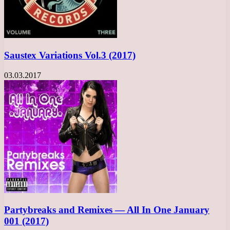
Saustex Variations Vol.3 (2017)
03.03.2017
Partybreaks and Remixes — All In One January
001 (2017)