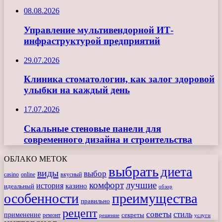
08.08.2026
Управление мультивендорной ИТ-
инфраструктурой предприятий
29.07.2026
Клиника стоматологии, как залог здоровой
улыбки на каждый день
17.07.2026
Скальные стеновые панели для
современного дизайна и строительства
ОБЛАКО МЕТОК
выбрать
диета
виды
выбор
casino
online
вкусный
комфорт
лучшие
история
казино
идеальный
обзор
особенности
преимущества
правильно
рецепт
советы
стиль
применение
ремонт
секреты
решение
услуги