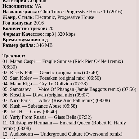
Категория
Сборник
Исполнитель:
VA
Название диска:
Club Traxx: Progressive House 19 (2016)
Жанр, Стиль:
Electronic, Progressive House
Год выпуска:
2016
Количество треков:
20
Формат|Качество:
mp3 | 320 kbps
Время звучания:
н|д
Размер файла:
346 MB
Треклист:
01. Matan Caspi — Fragile Sunrise (Rick Pier O\’Neil remix)
(06:30)
02. Rise & Fall — Genetic (original mix) (07:40)
03. Stan Kolev — Forsaken (original mix) (06:50)
04. Manu Riga — Cry To Oblivion (07:28)
05. Samotarev — Voice Of Phangan (Jamie Baggotts remix) (07:56)
06. Koschk — Diwan (original mix) (09:07)
07. Nico Parisi — Attica (Rise And Fall remix) (08:08)
08. Kush — Substance Abuse (05:58)
09. JoC H — Grow (06:40)
10. Yuriy From Russia — Glass Bells (07:32)
11. Christopher Hermann — Emerald Queen (Robert R. Hardy
remix) (08:08)
12. Audiostorm — Underground Culture (Owersound remix)