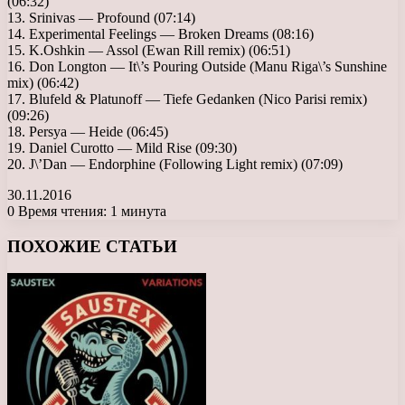
(06:32)
13. Srinivas — Profound (07:14)
14. Experimental Feelings — Broken Dreams (08:16)
15. K.Oshkin — Assol (Ewan Rill remix) (06:51)
16. Don Longton — It\’s Pouring Outside (Manu Riga\’s Sunshine
mix) (06:42)
17. Blufeld & Platunoff — Tiefe Gedanken (Nico Parisi remix)
(09:26)
18. Persya — Heide (06:45)
19. Daniel Curotto — Mild Rise (09:30)
20. J\’Dan — Endorphine (Following Light remix) (07:09)
30.11.2016
0
Время чтения: 1 минута
Facebook
X
LinkedIn
Tumblr
Pinterest
Reddit
Вконтакте
Одноклассники
Messenger
Messenger
WhatsApp
Telegram
Viber
ПОХОЖИЕ СТАТЬИ