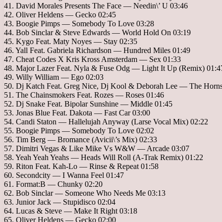
41. David Morales Presents The Face — Needin\’ U 03:46
42. Oliver Heldens — Gecko 02:45
43. Boogie Pimps — Somebody To Love 03:28
44. Bob Sinclar & Steve Edwards — World Hold On 03:19
45. Kygo Feat. Maty Noyes — Stay 02:35
46. Yall Feat. Gabriela Richardson — Hundred Miles 01:49
47. Cheat Codes X Kris Kross Amsterdam — Sex 01:33
48. Major Lazer Feat. Nyla & Fuse Odg — Light It Up (Remix) 01:4
49. Willy William — Ego 02:03
50. Dj Katch Feat. Greg Nice, Dj Kool & Deborah Lee — The Horn
51. The Chainsmokers Feat. Rozes — Roses 01:46
52. Dj Snake Feat. Bipolar Sunshine — Middle 01:45
53. Jonas Blue Feat. Dakota — Fast Car 03:00
54. Candi Staton — Hallelujah Anyway (Larse Vocal Mix) 02:22
55. Boogie Pimps — Somebody To Love 02:02
56. Tim Berg — Bromance (Avicii\’s Mix) 02:33
57. Dimitri Vegas & Like Mike Vs W&W — Arcade 03:07
58. Yeah Yeah Yeahs — Heads Will Roll (A-Trak Remix) 01:22
59. Riton Feat. Kah-Lo — Rinse & Repeat 01:58
60. Secondcity — I Wanna Feel 01:47
61. Format:B — Chunky 02:20
62. Bob Sinclar — Someone Who Needs Me 03:13
63. Junior Jack — Stupidisco 02:04
64. Lucas & Steve — Make It Right 03:18
65. Oliver Heldens — Gecko 02:00