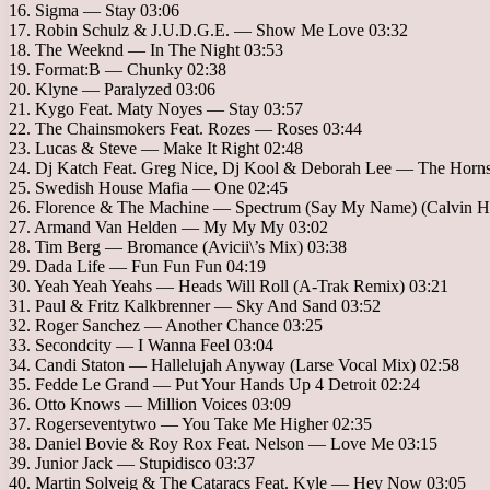
16. Sigma — Stay 03:06
17. Robin Schulz & J.U.D.G.E. — Show Me Love 03:32
18. The Weeknd — In The Night 03:53
19. Format:B — Chunky 02:38
20. Klyne — Paralyzed 03:06
21. Kygo Feat. Maty Noyes — Stay 03:57
22. The Chainsmokers Feat. Rozes — Roses 03:44
23. Lucas & Steve — Make It Right 02:48
24. Dj Katch Feat. Greg Nice, Dj Kool & Deborah Lee — The Horn
25. Swedish House Mafia — One 02:45
26. Florence & The Machine — Spectrum (Say My Name) (Calvin Ha
27. Armand Van Helden — My My My 03:02
28. Tim Berg — Bromance (Avicii\’s Mix) 03:38
29. Dada Life — Fun Fun Fun 04:19
30. Yeah Yeah Yeahs — Heads Will Roll (A-Trak Remix) 03:21
31. Paul & Fritz Kalkbrenner — Sky And Sand 03:52
32. Roger Sanchez — Another Chance 03:25
33. Secondcity — I Wanna Feel 03:04
34. Candi Staton — Hallelujah Anyway (Larse Vocal Mix) 02:58
35. Fedde Le Grand — Put Your Hands Up 4 Detroit 02:24
36. Otto Knows — Million Voices 03:09
37. Rogerseventytwo — You Take Me Higher 02:35
38. Daniel Bovie & Roy Rox Feat. Nelson — Love Me 03:15
39. Junior Jack — Stupidisco 03:37
40. Martin Solveig & The Cataracs Feat. Kyle — Hey Now 03:05