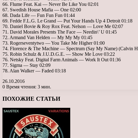
66. Flume Feat. Kai — Never Be Like You 02:01
67. Swedish House Mafia — One 02:00
68. Dada Life — Fun Fun Fun 01:44
69. Fedde F.L.G. Le Grand — Put Your Hands Up 4 Detroit 01:18
70. Daniel Bovie & Roy Rox Feat. Nelson — Love Me 02:07
71. David Morales Presents The Face — Needin\’ U 01:45
72. Armand Van Helden — My My My 01:45
73. Rogerseventytwo — You Take Me Higher 01:00
74. Florence & The Machine — Spectrum (Say My Name) (Calvin Ha
75. Robin Schulz & J.U.D.G.E. — Show Me Love 03:22
76. Netsky Feat. Digital Farm Animals — Work It Out 01:36
77. Sigma — Stay 02:09
78. Alan Walker — Faded 03:18
26.10.2016
0
Время чтения: 3 мин.
Facebook
X
LinkedIn
Tumblr
Pinterest
Reddit
Вконтакте
Одноклассники
Messenger
Messenger
WhatsApp
Telegram
Viber
ПОХОЖИЕ СТАТЬИ