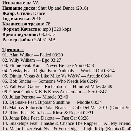
Исполнитель:
VA
Название диска:
Shut Up and Dance (2016)
Жанр, Стиль:
Dance
Год выпуска:
2016
Количество треков:
78
Формат|Качество:
mp3 | 320 kbps
Время звучания:
03:38:13
Размер файла:
524.51 MB
Треклист:
01. Alan Walker — Faded 03:30
02. Willy William — Ego 03:27
03. Flume Feat. Kai — Never Be Like You 03:53
04. Netsky Feat. Digital Farm Animals — Work It Out 03:14
05. Dimitri Vegas & Like Mike Vs W&W — Arcade 03:44
06. Bob Sinclar — Someone Who Needs Me 02:49
07. Yall Feat. Gabriela Richardson — Hundred Miles 02:49
08. Cheat Codes X Kris Kross Amsterdam — Sex 03:47
09. Julian Perretta — Miracle 02:40
10. Dj Snake Feat. Bipolar Sunshine — Middle 03:34
11. Mattn & Futuristic Polar Bears — Caf? Del Mar 2016 (Dimitri V
12. Riton Feat. Kah-Lo — Rinse & Repeat 02:31
13. Jonas Blue Feat. Dakota — Fast Car 03:28
14. Snakehips Feat. Tinashe & Chance The Rapper — All My Friend
15. Major Lazer Feat. Nyla & Fuse Odg — Light It Up (Remix) 02:4