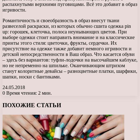
распахнутыми верхними пуговицами. Всё это добавит в образ
игривости.
Романтичность и своеобразность в образ внесут ткани
развеселой раскраски, из которых обычно сшита одежка pin
up: горошек, клеточка, полоса неунывающих цветов. При
выборе одежки стоит направить внимание и на классические
принты этого стиля: цветочки, фрукты, сердечки. Их
присутствие на одежке также добавит немного игривости и
детской непосредственности в Ваш образ. Что касается обуви
– здесь без вариантов: туфли-лодочки на высочайшем каблуке,
но не непременно на шпильке. Оканчивающим штрихом
станут колоритные девайсы – разноцветные платки, шарфики,
шапки, носки с бантиками.
24.05.2018
0
Время чтения: 2 мин.
Facebook
X
LinkedIn
Tumblr
Pinterest
Reddit
Вконтакте
Одноклассники
Messenger
Messenger
WhatsApp
Telegram
Viber
ПОХОЖИЕ СТАТЬИ