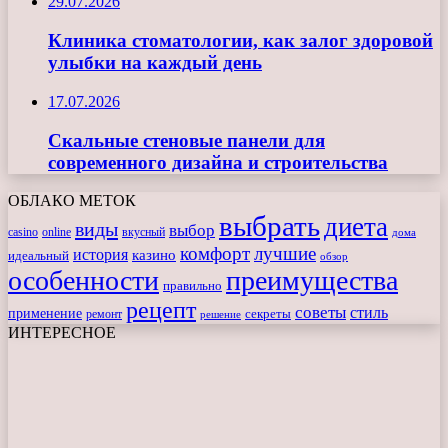
29.07.2026
Клиника стоматологии, как залог здоровой
улыбки на каждый день
17.07.2026
Скальные стеновые панели для
современного дизайна и строительства
ОБЛАКО МЕТОК
выбрать
диета
виды
выбор
casino
online
вкусный
дома
комфорт
лучшие
история
казино
идеальный
обзор
особенности
преимущества
правильно
рецепт
советы
стиль
применение
ремонт
секреты
решение
ИНТЕРЕСНОЕ