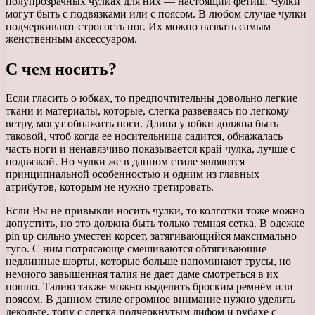
полупрозрачных чулках для них — настоящий фетиш. Чулки
могут быть с подвязками или с поясом. В любом случае чулки
подчеркивают строгость ног. Их можно назвать самым
женственным аксессуаром.
С чем носить?
Если гласить о юбках, то предпочтительны довольно легкие
ткани и материалы, которые, слегка развеваясь по легкому
ветру, могут обнажить ноги. Длина у юбки должна быть
таковой, чтоб когда ее носительница садится, обнажалась
часть ноги и ненавязчиво показывается край чулка, лучше с
подвязкой. Но чулки же в данном стиле являются
принципиальной особенностью и одним из главных
атрибутов, которым не нужно третировать.
Если Вы не привыкли носить чулки, то колготки тоже можно
допустить, но это должна быть только темная сетка. В одежке
pin up сильно уместен корсет, затягивающийся максимально
туго. С ним потрясающе смешиваются обтягивающие
недлинные шорты, которые больше напоминают трусы, но
немного завышенная талия не дает даме смотреться в их
пошло. Талию также можно выделить броским ремнём или
поясом. В данном стиле огромное внимание нужно уделить
декольте, топу с слегка подчеркнутым лифом и рубахе с