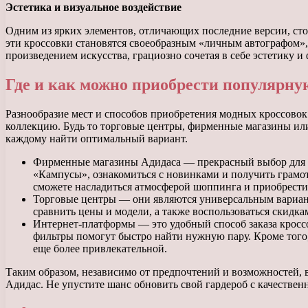
Эстетика и визуальное воздействие
Одним из ярких элементов, отличающих последние версии, сто
эти кроссовки становятся своеобразным «личным автографом»
произведением искусства, грациозно сочетая в себе эстетику и
Где и как можно приобрести популярную
Разнообразие мест и способов приобретения модных кроссово
коллекцию. Будь то торговые центры, фирменные магазины ил
каждому найти оптимальный вариант.
Фирменные магазины Адидаса — прекрасный выбор для те
«Кампусы», ознакомиться с новинками и получить грамо
сможете насладиться атмосферой шоппинга и приобрести
Торговые центры — они являются универсальным вариан
сравнить цены и модели, а также воспользоваться скидка
Интернет-платформы — это удобный способ заказа крос
фильтры помогут быстро найти нужную пару. Кроме того
еще более привлекательной.
Таким образом, независимо от предпочтений и возможностей, 
Адидас. Не упустите шанс обновить свой гардероб с качестве