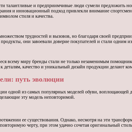
 эти талантливые и предприимчивые люди сумели предложить но
тарания и инновационный подход привлекли внимание спортсмено
имволом стиля и качества.
множеством трудностей и вызовов, но благодаря своей предприи
и продукты, они завоевали доверие покупателей и стали одним и
иеся всему миру бренды стали не только незаменимым помощник
к деталям, качество и уникальный дизайн продукции делают ко
дели: путь эволюции
ции одной из самых популярных моделей обуви, воплощающей д
делающие эту модель неповторимой.
отяжении ее существования. Однако, несмотря на эти трансфо
повторимую черту, при этом удачно сочетая оригинальный стил