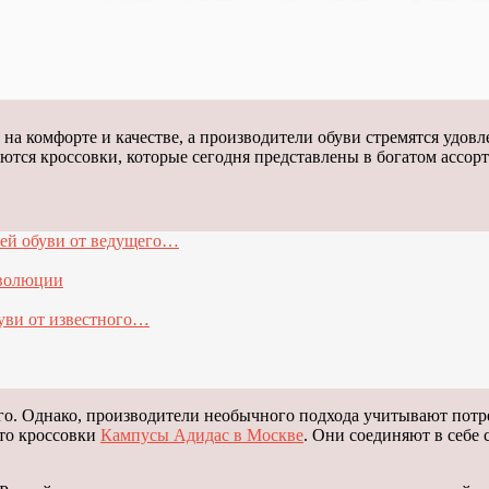
на комфорте и качестве, а производители обуви стремятся удов
тся кроссовки, которые сегодня представлены в богатом ассорт
лей обуви от ведущего…
эволюции
уви от известного…
го. Однако, производители необычного подхода учитывают потре
это кроссовки
Кампусы Адидас в Москве
. Они соединяют в себе