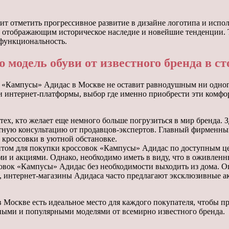
ит отметить прогрессивное развитие в дизайне логотипа и испо
, отображающим историческое наследие и новейшие тенденции. 
 функциональность.
 модель обуви от известного бренда в с
к «Кампусы» Адидас в Москве не оставит равнодушным ни одног
и интернет-платформы, выбор где именно приобрести эти комфо
х, кто желает еще немного больше погрузиться в мир бренда. 
тную консультацию от продавцов-экспертов. Главный фирменный
 кроссовки в уютной обстановке.
том для покупки кроссовок «Кампусы» Адидас по доступным це
ми и акциями. Однако, необходимо иметь в виду, что в оживлен
совок «Кампусы» Адидас без необходимости выходить из дома. 
, интернет-магазины Адидаса часто предлагают эксклюзивные а
в Москве есть идеальное место для каждого покупателя, чтобы
нными и популярными моделями от всемирно известного бренда.