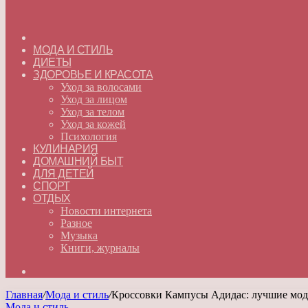
ГЛАВНАЯ
МОДА И СТИЛЬ
ДИЕТЫ
ЗДОРОВЬЕ И КРАСОТА
Уход за волосами
Уход за лицом
Уход за телом
Уход за кожей
Психология
КУЛИНАРИЯ
ДОМАШНИЙ БЫТ
ДЛЯ ДЕТЕЙ
СПОРТ
ОТДЫХ
Новости интернета
Разное
Музыка
Книги, журналы
Искать
Главная
/
Мода и стиль
/
Кроссовки Кампусы Адидас: лучшие моде
Мода и стиль