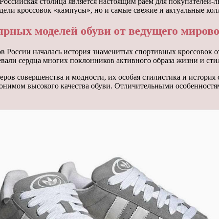
! Российская столица является настоящим раем для покупателей
дели кроссовок «кампусы», но и самые свежие и актуальные кол
ярных моделей обуви от ведущего мирово
ов России началась история знаменитых спортивных кроссовок о
евали сердца многих поклонников активного образа жизни и стил
ров совершенства и модности, их особая стилистика и история 
нонимом высокого качества обуви. Отличительными особенностя