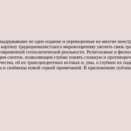
 выдержавшие не одно издание и переведенные на многие инос
 картину традиционалистского мировоззренияу уяснить связь т
овременной геополитической реальности. Религиозные и филос
щем синтезе, позволяющем глубже понять сложную и противоре
чества, об их трансцендентных истоках и, увы, о глубине их па
м и снабжены новой серией примечаний. В приложениях публику