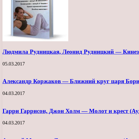
Людмила Рудницкая, Леонид Рудницкий — Кинези
05.03.2017
Александр Коржаков — Ближний круг царя Бори
04.03.2017
Гарри Гаррисон, Джон Холм — Молот и крест (Ау
04.03.2017