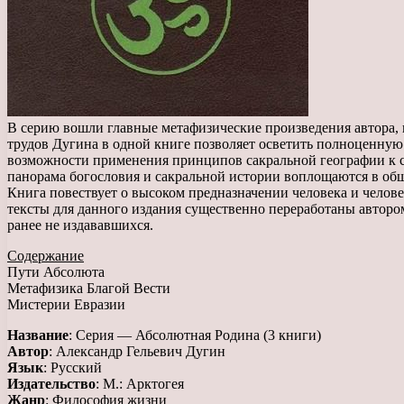
В серию вошли главные метафизические произведения автора,
трудов Дугина в одной книге позволяет осветить полноценную
возможности применения принципов сакральной географии к с
панорама богословия и сакральной истории воплощаются в об
Книга повествует о высоком предназначении человека и челове
тексты для данного издания существенно переработаны авторо
ранее не издававшихся.
Содержание
Пути Абсолюта
Метафизика Благой Вести
Мистерии Евразии
Название
: Серия — Абсолютная Родина (3 книги)
Автор
: Александр Гельевич Дугин
Язык
: Русский
Издательство
: М.: Арктогея
Жанр
: Философия жизни