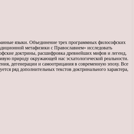
транные языки. Объединение трех программных философских
радиционной метафизики с Православием» исследовать
офские доктрины, расшифровка древнейших мифов и легенд,
чивую природу окружающей нас эсхатологической реальности.
дения, дегенерации и самоотрицания в современную эпоху. Все
ется ряд дополнительных текстов доктринального характера,