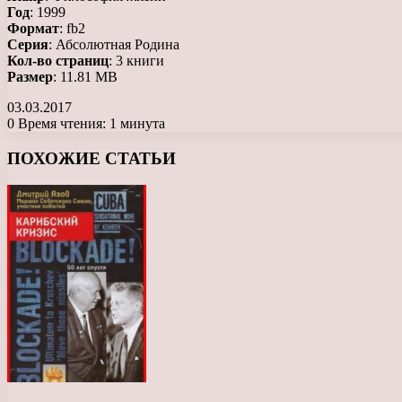
Год
: 1999
Формат
: fb2
Серия
: Абсолютная Родина
Кол-во страниц
: 3 книги
Размер
: 11.81 MB
03.03.2017
0
Время чтения: 1 минута
Facebook
X
LinkedIn
Tumblr
Pinterest
Reddit
Вконтакте
Одноклассники
Messenger
Messenger
WhatsApp
Telegram
Viber
ПОХОЖИЕ СТАТЬИ