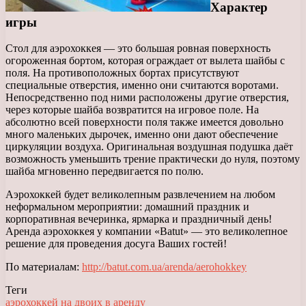
Характер
игры
Стол для аэрохоккея — это большая ровная поверхность
огороженная бортом, которая ограждает от вылета шайбы с
поля. На противоположных бортах присутствуют
специальные отверстия, именно они считаются воротами.
Непосредственно под ними расположены другие отверстия,
через которые шайба возвратится на игровое поле. На
абсолютно всей поверхности поля также имеется довольно
много маленьких дырочек, именно они дают обеспечение
циркуляции воздуха. Оригинальная воздушная подушка даёт
возможность уменьшить трение практически до нуля, поэтому
шайба мгновенно передвигается по полю.
Аэрохоккей будет великолепным развлечением на любом
неформальном мероприятии: домашний праздник и
корпоративная вечеринка, ярмарка и праздничный день!
Аренда аэрохоккея у компании «Batut» — это великолепное
решение для проведения досуга Ваших гостей!
По материалам:
http://batut.com.ua/arenda/aerohokkey
Теги
аэрохоккей на двоих в аренду