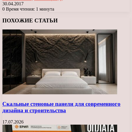
30.04.2017
0
Время чтения: 1 минута
Facebook
X
LinkedIn
Tumblr
Pinterest
Reddit
Вконтакте
Одноклассники
Messenger
Messenger
WhatsApp
Telegram
Viber
ПОХОЖИЕ СТАТЬИ
Скальные стеновые панели для современного
дизайна и строительства
17.07.2026