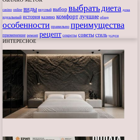
выбрать
диета
виды
выбор
casino
online
вкусный
дома
комфорт
лучшие
история
казино
идеальный
обзор
особенности
преимущества
правильно
рецепт
советы
стиль
применение
ремонт
секреты
услуги
ИНТЕРЕСНОЕ