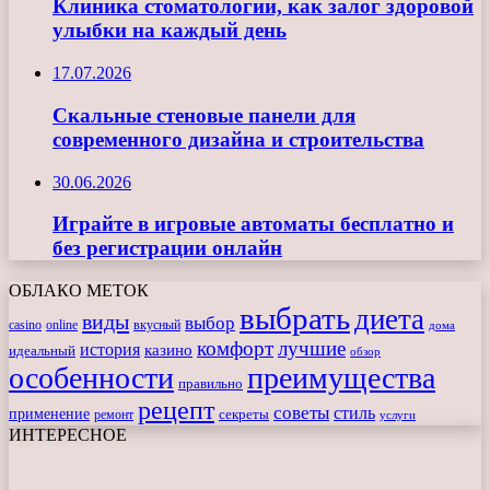
Клиника стоматологии, как залог здоровой
улыбки на каждый день
17.07.2026
Скальные стеновые панели для
современного дизайна и строительства
30.06.2026
Играйте в игровые автоматы бесплатно и
без регистрации онлайн
ОБЛАКО МЕТОК
выбрать
диета
виды
выбор
casino
online
вкусный
дома
комфорт
лучшие
история
казино
идеальный
обзор
особенности
преимущества
правильно
рецепт
советы
стиль
применение
ремонт
секреты
услуги
ИНТЕРЕСНОЕ