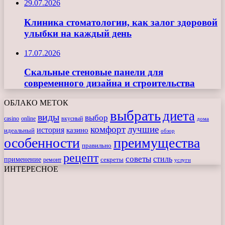
29.07.2026
Клиника стоматологии, как залог здоровой
улыбки на каждый день
17.07.2026
Скальные стеновые панели для
современного дизайна и строительства
ОБЛАКО МЕТОК
выбрать
диета
виды
выбор
casino
online
вкусный
дома
комфорт
лучшие
история
казино
идеальный
обзор
особенности
преимущества
правильно
рецепт
советы
стиль
применение
ремонт
секреты
услуги
ИНТЕРЕСНОЕ