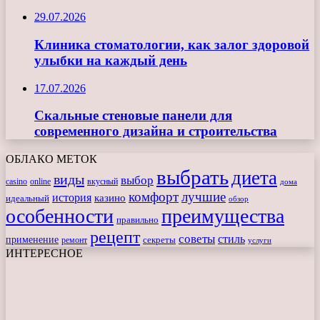
29.07.2026
Клиника стоматологии, как залог здоровой
улыбки на каждый день
17.07.2026
Скальные стеновые панели для
современного дизайна и строительства
ОБЛАКО МЕТОК
выбрать
диета
виды
выбор
casino
online
вкусный
дома
комфорт
лучшие
история
казино
идеальный
обзор
особенности
преимущества
правильно
рецепт
советы
стиль
применение
ремонт
секреты
услуги
ИНТЕРЕСНОЕ