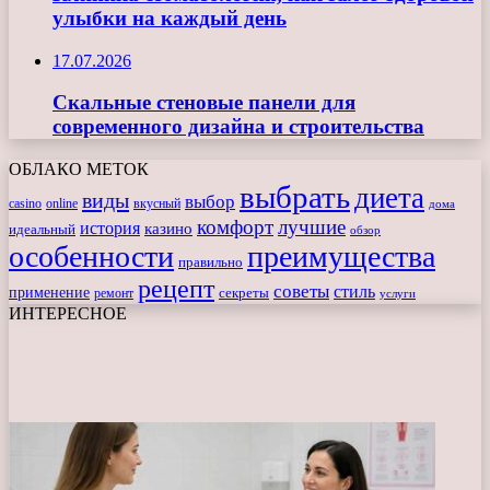
улыбки на каждый день
17.07.2026
Скальные стеновые панели для
современного дизайна и строительства
ОБЛАКО МЕТОК
выбрать
диета
виды
выбор
casino
online
вкусный
дома
комфорт
лучшие
история
казино
идеальный
обзор
особенности
преимущества
правильно
рецепт
советы
стиль
применение
ремонт
секреты
услуги
ИНТЕРЕСНОЕ