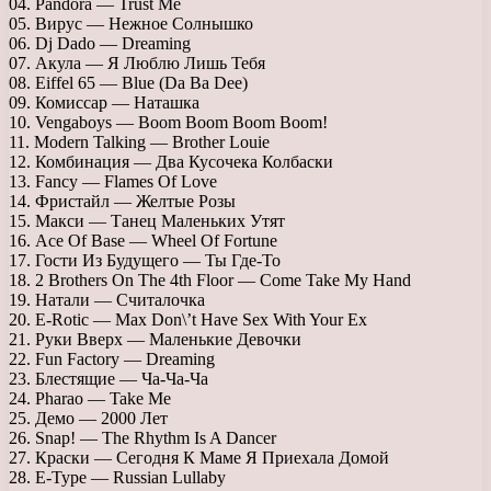
04. Pandora — Trust Me
05. Вирус — Нежное Солнышко
06. Dj Dado — Dreaming
07. Акула — Я Люблю Лишь Тебя
08. Eiffel 65 — Blue (Da Ba Dee)
09. Комиссар — Наташка
10. Vengaboys — Boom Boom Boom Boom!
11. Modern Talking — Brother Louie
12. Комбинация — Два Кусочека Колбаски
13. Fancy — Flames Of Love
14. Фристайл — Желтые Розы
15. Макси — Танец Маленьких Утят
16. Ace Of Base — Wheel Of Fortune
17. Гости Из Будущего — Ты Где-То
18. 2 Brothers On The 4th Floor — Come Take My Hand
19. Натали — Считалочка
20. E-Rotic — Max Don\’t Have Sex With Your Ex
21. Руки Вверх — Маленькие Девочки
22. Fun Factory — Dreaming
23. Блестящие — Ча-Ча-Ча
24. Pharao — Take Me
25. Демо — 2000 Лет
26. Snap! — The Rhythm Is A Dancer
27. Краски — Сегодня К Маме Я Приехала Домой
28. E-Type — Russian Lullaby