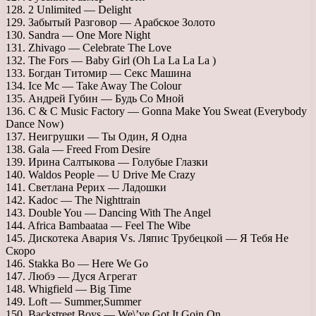
128. 2 Unlimited — Delight
129. Забытый Разговор — Арабское Золото
130. Sandra — One More Night
131. Zhivago — Celebrate The Love
132. The Fors — Baby Girl (Oh La La La La )
133. Богдан Титомир — Секс Машина
134. Ice Mc — Take Away The Colour
135. Андрей Губин — Будь Со Мной
136. C & C Music Factory — Gonna Make You Sweat (Everybody
Dance Now)
137. Неигрушки — Ты Один, Я Одна
138. Gala — Freed From Desire
139. Ирина Салтыкова — Голубые Глазки
140. Waldos People — U Drive Me Crazy
141. Светлана Рерих — Ладошки
142. Kadoc — The Nighttrain
143. Double You — Dancing With The Angel
144. Africa Bambaataa — Feel The Wibe
145. Дискотека Авария Vs. Ляпис Трубецкой — Я Тебя Не
Скоро
146. Stakka Bo — Here We Go
147. Любэ — Дуся Агрегат
148. Whigfield — Big Time
149. Loft — Summer,Summer
150. Backstreet Boys — We\’ve Got It Goin On