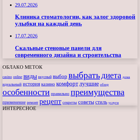
29.07.2026
Клиника стоматологии, как залог здоровой
улыбки на каждый день
17.07.2026
Скальные стеновые панели для
современного дизайна и строительства
ОБЛАКО МЕТОК
выбрать
диета
виды
выбор
casino
online
вкусный
дома
комфорт
лучшие
история
казино
идеальный
обзор
особенности
преимущества
правильно
рецепт
советы
стиль
применение
ремонт
секреты
услуги
ИНТЕРЕСНОЕ