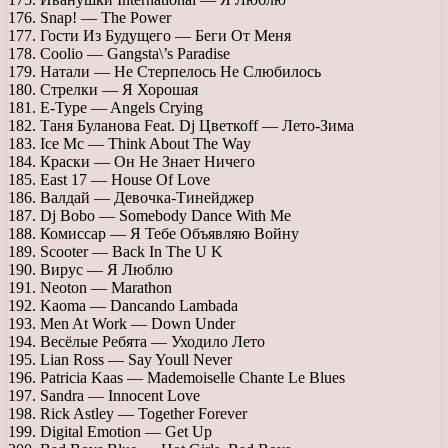
176. Snap! — The Power
177. Гости Из Будущего — Беги От Меня
178. Coolio — Gangsta\’s Paradise
179. Натали — Не Стерпелось Не Слюбилось
180. Стрелки — Я Хорошая
181. E-Type — Angels Crying
182. Таня Буланова Feat. Dj Цветкоff — Лето-Зима
183. Ice Mc — Think About The Way
184. Краски — Он Не Знает Ничего
185. East 17 — House Of Love
186. Валдай — Девочка-Тинейджер
187. Dj Bobo — Somebody Dance With Me
188. Комиссар — Я Тебе Объявляю Войну
189. Scooter — Back In The U K
190. Вирус — Я Люблю
191. Neoton — Marathon
192. Kaoma — Dancando Lambada
193. Men At Work — Down Under
194. Весёлые Ребята — Уходило Лето
195. Lian Ross — Say Youll Never
196. Patricia Kaas — Mademoiselle Chante Le Blues
197. Sandra — Innocent Love
198. Rick Astley — Together Forever
199. Digital Emotion — Get Up