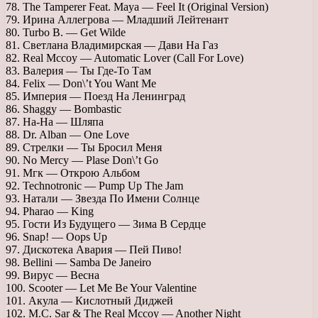
78. The Tamperer Feat. Maya — Feel It (Original Version)
79. Ирина Аллегрова — Младший Лейтенант
80. Turbo B. — Get Wilde
81. Светлана Владимирская — Дави На Газ
82. Real Mccoy — Automatic Lover (Call For Love)
83. Валерия — Ты Где-То Там
84. Felix — Don\’t You Want Me
85. Империя — Поезд На Ленинград
86. Shaggy — Bombastic
87. На-На — Шляпа
88. Dr. Alban — One Love
89. Стрелки — Ты Бросил Меня
90. No Mercy — Plase Don\’t Go
91. Мгк — Открою Альбом
92. Technotronic — Pump Up The Jam
93. Натали — Звезда По Имени Солнце
94. Pharao — King
95. Гости Из Будущего — Зима В Сердце
96. Snap! — Oops Up
97. Дискотека Авария — Пей Пиво!
98. Bellini — Samba De Janeiro
99. Вирус — Весна
100. Scooter — Let Me Be Your Valentine
101. Акула — Кислотный Диджей
102. M.C. Sar & The Real Mccoy — Another Night