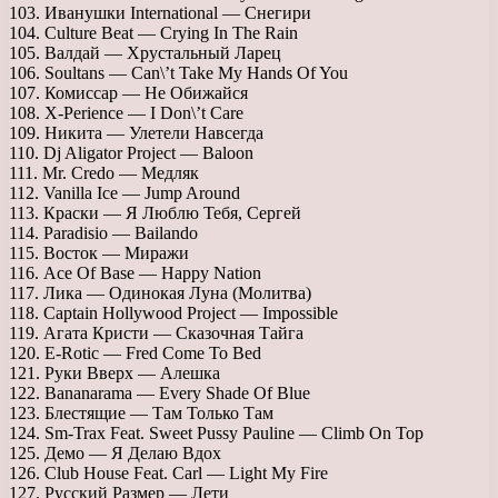
103. Иванушки International — Снегири
104. Culture Beat — Crying In The Rain
105. Валдай — Хрустальный Ларец
106. Soultans — Can\’t Take My Hands Of You
107. Комиссар — Не Обижайся
108. X-Perience — I Don\’t Care
109. Никита — Улетели Навсегда
110. Dj Aligator Project — Baloon
111. Mr. Credo — Медляк
112. Vanilla Ice — Jump Around
113. Краски — Я Люблю Тебя, Сергей
114. Paradisio — Bailando
115. Восток — Миражи
116. Ace Of Base — Happy Nation
117. Лика — Одинокая Луна (Молитва)
118. Captain Hollywood Project — Impossible
119. Агата Кристи — Сказочная Тайга
120. E-Rotic — Fred Come To Bed
121. Руки Вверх — Алешка
122. Bananarama — Every Shade Of Blue
123. Блестящие — Там Только Там
124. Sm-Trax Feat. Sweet Pussy Pauline — Climb On Top
125. Демо — Я Делаю Вдох
126. Club House Feat. Carl — Light My Fire
127. Русский Размер — Лети