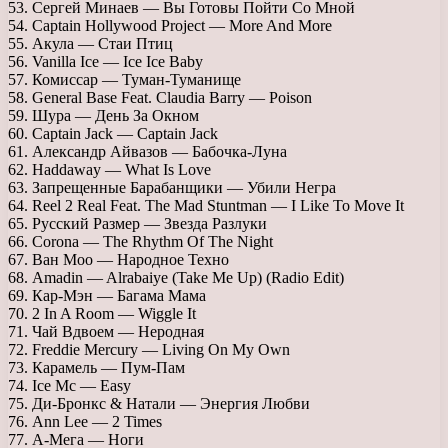
53. Сергей Минаев — Вы Готовы Пойти Со Мной
54. Captain Hollywood Project — More And More
55. Акула — Стаи Птиц
56. Vanilla Ice — Ice Ice Baby
57. Комиссар — Туман-Туманище
58. General Base Feat. Claudia Barry — Poison
59. Шура — День За Окном
60. Captain Jack — Captain Jack
61. Александр Айвазов — Бабочка-Луна
62. Haddaway — What Is Love
63. Запрещенные Барабанщики — Убили Негра
64. Reel 2 Real Feat. The Mad Stuntman — I Like To Move It
65. Русский Размер — Звезда Разлуки
66. Corona — The Rhythm Of The Night
67. Ван Моо — Народное Техно
68. Amadin — Alrabaiye (Take Me Up) (Radio Edit)
69. Кар-Мэн — Багама Мама
70. 2 In A Room — Wiggle It
71. Чай Вдвоем — Неродная
72. Freddie Mercury — Living On My Own
73. Карамель — Пум-Пам
74. Ice Mc — Easy
75. Ди-Бронкс & Натали — Энергия Любви
76. Ann Lee — 2 Times
77. А-Мега — Ноги