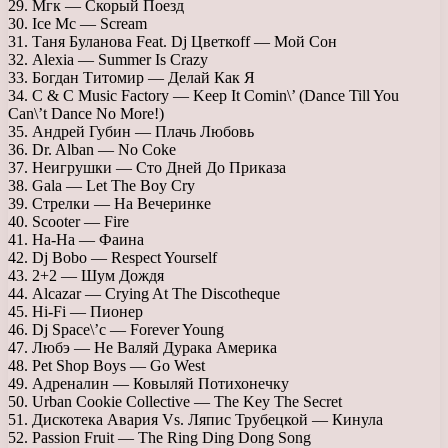
29. Мгк — Скорый Поезд
30. Ice Mc — Scream
31. Таня Буланова Feat. Dj Цветкоff — Мой Сон
32. Alexia — Summer Is Crazy
33. Богдан Титомир — Делай Как Я
34. C & C Music Factory — Keep It Comin\’ (Dance Till You
Can\’t Dance No More!)
35. Андрей Губин — Плачь Любовь
36. Dr. Alban — No Coke
37. Неигрушки — Сто Дней До Приказа
38. Gala — Let The Boy Cry
39. Стрелки — На Вечеринке
40. Scooter — Fire
41. На-На — Фаина
42. Dj Bobo — Respect Yourself
43. 2+2 — Шум Дождя
44. Alcazar — Crying At The Discotheque
45. Hi-Fi — Пионер
46. Dj Space\’c — Forever Young
47. Любэ — Не Валяй Дурака Америка
48. Pet Shop Boys — Go West
49. Адреналин — Ковыляй Потихонечку
50. Urban Cookie Collective — The Key The Secret
51. Дискотека Авария Vs. Ляпис Трубецкой — Кинула
52. Passion Fruit — The Ring Ding Dong Song