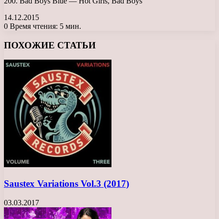
200. Bad Boys Blue — Hot Girls, Bad Boys
14.12.2015
0
Время чтения: 5 мин.
Facebook
X
LinkedIn
Tumblr
Pinterest
Reddit
Вконтакте
Одноклассники
Messenger
Messenger
WhatsApp
Telegram
Viber
ПОХОЖИЕ СТАТЬИ
Saustex Variations Vol.3 (2017)
03.03.2017