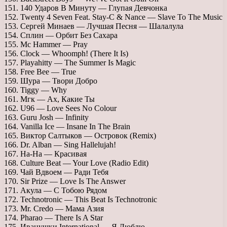
151. 140 Ударов В Минуту — Глупая Девчонка
152. Twenty 4 Seven Feat. Stay-C & Nance — Slave To The Music
153. Сергей Минаев — Лучшая Песня — Шалалула
154. Сплин — Орбит Без Сахара
155. Mc Hammer — Pray
156. Clock — Whoomph! (There It Is)
157. Playahitty — The Summer Is Magic
158. Free Bee — True
159. Шура — Твори Добро
160. Tiggy — Why
161. Мгк — Ах, Какие Ты
162. U96 — Love Sees No Colour
163. Guru Josh — Infinity
164. Vanilla Ice — Insane In The Brain
165. Виктор Салтыков — Островок (Remix)
166. Dr. Alban — Sing Hallelujah!
167. На-На — Красивая
168. Culture Beat — Your Love (Radio Edit)
169. Чай Вдвоем — Ради Тебя
170. Sir Prize — Love Is The Answer
171. Акула — С Тобою Рядом
172. Technotronic — This Beat Is Technotronic
173. Mr. Credo — Мама Азия
174. Pharao — There Is A Star
175. Иванушки International — Я Люблю