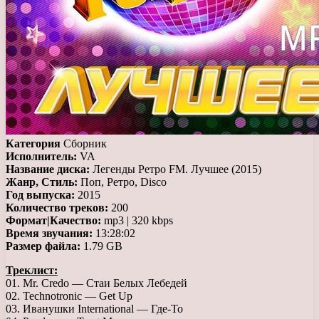
Категория
Сборник
Исполнитель:
VA
Название диска:
Легенды Ретро FM. Лучшее (2015)
Жанр, Стиль:
Поп, Ретро, Disco
Год выпуска:
2015
Количество треков:
200
Формат|Качество:
mp3 | 320 kbps
Время звучания:
13:28:02
Размер файла:
1.79 GB
Треклист:
01. Mr. Credo — Стаи Белых Лебедей
02. Technotronic — Get Up
03. Иванушки International — Где-То