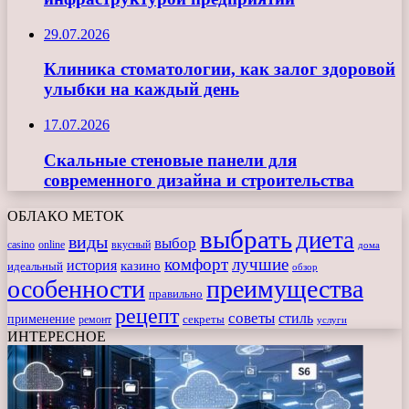
29.07.2026
Клиника стоматологии, как залог здоровой
улыбки на каждый день
17.07.2026
Скальные стеновые панели для
современного дизайна и строительства
ОБЛАКО МЕТОК
выбрать
диета
виды
выбор
casino
online
вкусный
дома
комфорт
лучшие
история
казино
идеальный
обзор
особенности
преимущества
правильно
рецепт
советы
стиль
применение
ремонт
секреты
услуги
ИНТЕРЕСНОЕ