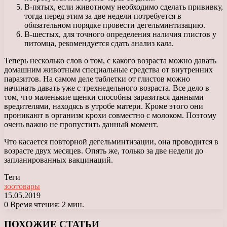
В-пятых, если животному необходимо сделать прививку,
тогда перед этим за две недели потребуется в
обязательном порядке провести дегельминтизацию.
В-шестых, для точного определения наличия глистов у
питомца, рекомендуется сдать анализ кала.
Теперь несколько слов о том, с какого возраста можно давать
домашним животным специальные средства от внутренних
паразитов. На самом деле таблетки от глистов можно
начинать давать уже с трехнедельного возраста. Все дело в
том, что маленькие щенки способны заразиться данными
вредителями, находясь в утробе матери. Кроме этого они
проникают в организм крохи совместно с молоком. Поэтому
очень важно не пропустить данный момент.
Что касается повторной дегельминтизации, она проводится в
возрасте двух месяцев. Опять же, только за две недели до
запланированных вакцинаций.
Теги
зоотовары
15.05.2019
0
Время чтения: 2 мин.
Facebook
X
LinkedIn
Tumblr
Pinterest
Reddit
Вконтакте
Одноклассники
Messenger
Messenger
WhatsApp
Telegram
Viber
ПОХОЖИЕ СТАТЬИ