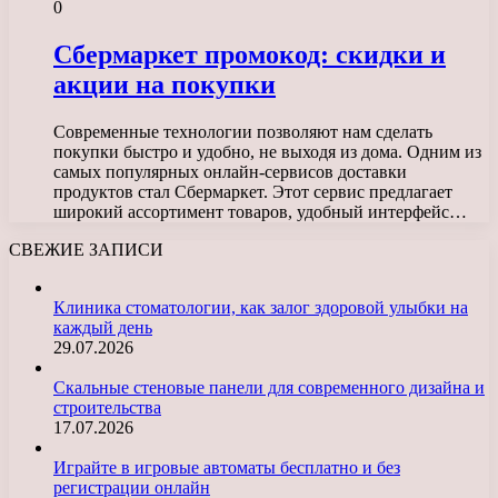
0
Сбермаркет промокод: скидки и
акции на покупки
Современные технологии позволяют нам сделать
покупки быстро и удобно, не выходя из дома. Одним из
самых популярных онлайн-сервисов доставки
продуктов стал Сбермаркет. Этот сервис предлагает
широкий ассортимент товаров, удобный интерфейс…
СВЕЖИЕ ЗАПИСИ
Клиника стоматологии, как залог здоровой улыбки на
каждый день
29.07.2026
Скальные стеновые панели для современного дизайна и
строительства
17.07.2026
Играйте в игровые автоматы бесплатно и без
регистрации онлайн