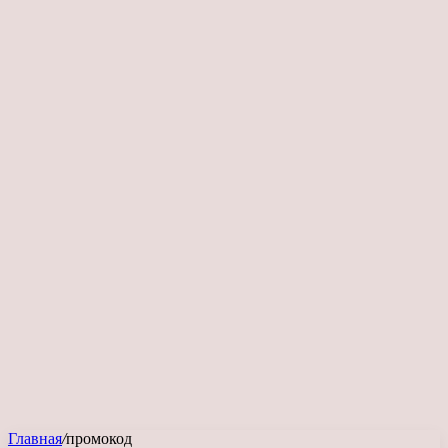
Главная
/
промокод