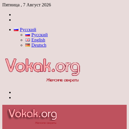
Пятница , 7 Август 2026
Войти
Switch
skin
Русский
Русский
English
Deutsch
Меню
Switch
skin