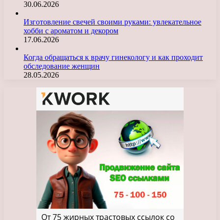
30.06.2026
Изготовление свечей своими руками: увлекательное
хобби с ароматом и декором
17.06.2026
Когда обращаться к врачу гинекологу и как проходит
обследование женщин
28.05.2026