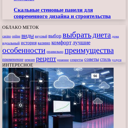
Скальные стеновые панели для
современного дизайна и строительства
ОБЛАКО МЕТОК
выбрать
диета
виды
выбор
casino
online
вкусный
дома
комфорт
лучшие
история
казино
идеальный
особенности
преимущества
правильно
рецепт
советы
стиль
применение
ремонт
секреты
решение
услуги
ИНТЕРЕСНОЕ