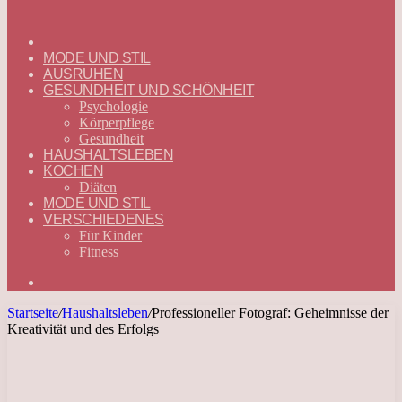
ГЛАВНАЯ
—
MODE UND STIL
DEUTSCH
AUSRUHEN
GESUNDHEIT UND SCHÖNHEIT
Psychologie
Körperpflege
Gesundheit
HAUSHALTSLEBEN
KOCHEN
Diäten
MODE UND STIL
VERSCHIEDENES
Für Kinder
Fitness
Suchen
nach
Startseite
/
Haushaltsleben
/
Professioneller Fotograf: Geheimnisse der
Kreativität und des Erfolgs