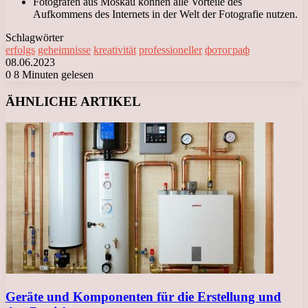
Fotografen aus Moskau können alle Vorteile des
Aufkommens des Internets in der Welt der Fotografie nutzen.
Schlagwörter
erfolgs
geheimnisse
kreativität
professioneller
фотограф
08.06.2023
0
8 Minuten gelesen
Facebook
X
LinkedIn
Tumblr
Pinterest
Reddit
VKontakte
Odnoklassniki
Messenger
Messenger
WhatsApp
Telegram
Viber
ÄHNLICHE ARTIKEL
Geräte und Komponenten für die Erstellung und