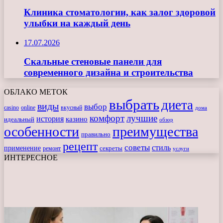
Клиника стоматологии, как залог здоровой
улыбки на каждый день
17.07.2026
Скальные стеновые панели для
современного дизайна и строительства
ОБЛАКО МЕТОК
выбрать
диета
виды
выбор
casino
online
вкусный
дома
комфорт
лучшие
история
казино
идеальный
обзор
особенности
преимущества
правильно
рецепт
советы
стиль
применение
ремонт
секреты
услуги
ИНТЕРЕСНОЕ